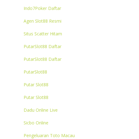
Indo7Poker Daftar
Agen Slot88 Resmi
Situs Scatter Hitam
PutarSlot88 Daftar
PutarSlot88 Daftar
PutarSlot88
Putar Slot88
Putar Slot88
Dadu Online Live
Sicbo Online
Pengeluaran Toto Macau