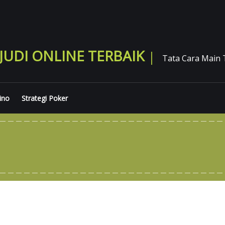
UDI ONLINE TERBAIK
Tata Cara Main T
ino
Strategi Poker