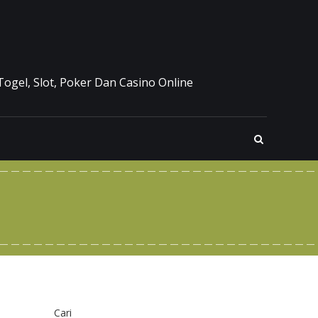
ogel, Slot, Poker Dan Casino Online
Cari