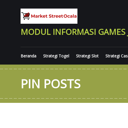
Skip
to
content
MODUL INFORMASI GAMES J
Beranda
Strategi Togel
Strategi Slot
Strategi Cas
PIN POSTS