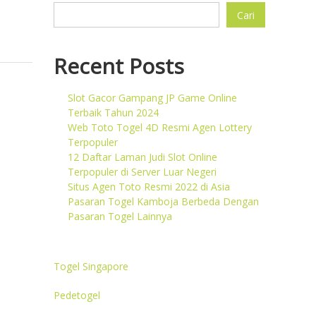
Cari
Recent Posts
Slot Gacor Gampang JP Game Online
Terbaik Tahun 2024
Web Toto Togel 4D Resmi Agen Lottery
Terpopuler
12 Daftar Laman Judi Slot Online
Terpopuler di Server Luar Negeri
Situs Agen Toto Resmi 2022 di Asia
Pasaran Togel Kamboja Berbeda Dengan
Pasaran Togel Lainnya
Togel Singapore
Pedetogel