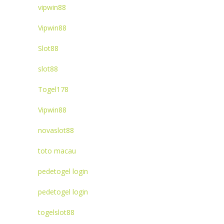
vipwin88
Vipwin88
Slot88
slot88
Togel178
Vipwin88
novaslot88
toto macau
pedetogel login
pedetogel login
togelslot88